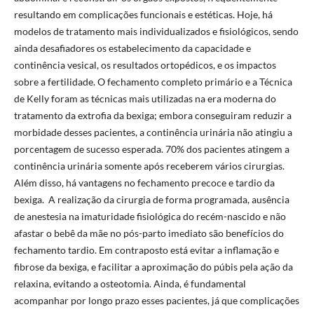
resultando em complicações funcionais e estéticas. Hoje, há
modelos de tratamento mais individualizados e fisiológicos, sendo
ainda desafiadores os estabelecimento da capacidade e
continência vesical, os resultados ortopédicos, e os impactos
sobre a fertilidade. O fechamento completo primário e a Técnica
de Kelly foram as técnicas mais utilizadas na era moderna do
tratamento da extrofia da bexiga; embora conseguiram reduzir a
morbidade desses pacientes, a continência urinária não atingiu a
porcentagem de sucesso esperada. 70% dos pacientes atingem a
continência urinária somente após receberem vários cirurgias.
Além disso, há vantagens no fechamento precoce e tardio da
bexiga. A realização da cirurgia de forma programada, ausência
de anestesia na imaturidade fisiológica do recém-nascido e não
afastar o bebê da mãe no pós-parto imediato são benefícios do
fechamento tardio. Em contraposto está evitar a inflamação e
fibrose da bexiga, e facilitar a aproximação do púbis pela ação da
relaxina, evitando a osteotomia. Ainda, é fundamental
acompanhar por longo prazo esses pacientes, já que complicações