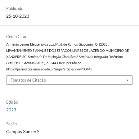
Publicado
25-10-2023
Como Citar
Armenio Lemes Eleutério da Luz, M., & de Ramos Giacomini, Q. (2023).
LEVANTAMENTO E ANALISE DOS ESPAÇOS LIVRES DE LAZER DO MUNICIPIO DE
XANXERÊ-SC.
Seminário De Iniciação Científica E Seminário Integrado De Ensino,
Pesquisa E Extensão (SIEPE)
, e33443. Recuperado de
https://periodicos.unoesc.edu.br/siepe/article/view/33443
Fomatos de Citação
Edição
2023
Seção
Campus Xanxerê