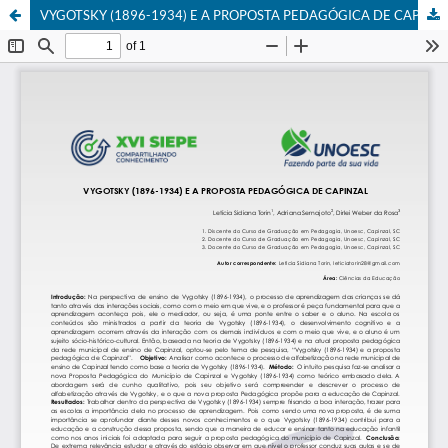
VYGOTSKY (1896-1934) E A PROPOSTA PEDAGÓGICA DE CAPINZAL