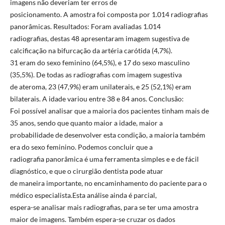
imagens não deveriam ter erros de
posicionamento. A amostra foi composta por 1.014 radiografias
panorâmicas. Resultados: Foram avaliadas 1.014
radiografias, destas 48 apresentaram imagem sugestiva de
calcificação na bifurcação da artéria carótida (4,7%).
31 eram do sexo feminino (64,5%), e 17 do sexo masculino
(35,5%). De todas as radiografias com imagem sugestiva
de ateroma, 23 (47,9%) eram unilaterais, e 25 (52,1%) eram
bilaterais. A idade variou entre 38 e 84 anos. Conclusão:
Foi possível analisar que a maioria dos pacientes tinham mais de
35 anos, sendo que quanto maior a idade, maior a
probabilidade de desenvolver esta condição, a maioria também
era do sexo feminino. Podemos concluir que a
radiografia panorâmica é uma ferramenta simples e e de fácil
diagnóstico, e que o cirurgião dentista pode atuar
de maneira importante, no encaminhamento do paciente para o
médico especialista.Esta análise ainda é parcial,
espera-se analisar mais radiografias, para se ter uma amostra
maior de imagens. Também espera-se cruzar os dados