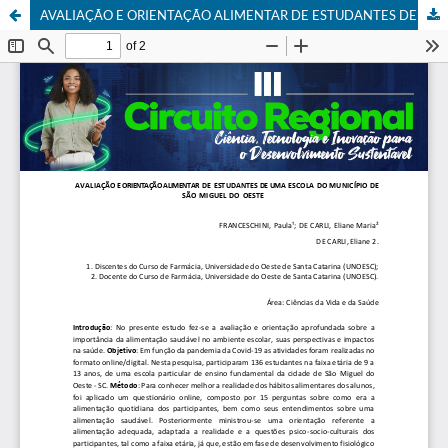
AVALIAÇÃO E ORIENTAÇÃO ALIMENTAR DE ESTUDANTES DE UMA ESCOLA DO MUNICÍPIO DE SÃO MIGUEL DO OESTE