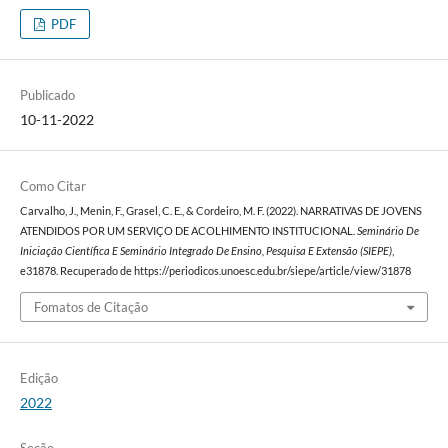
PDF
Publicado
10-11-2022
Como Citar
Carvalho, J., Menin, F., Grasel, C. E., & Cordeiro, M. F. (2022). NARRATIVAS DE JOVENS
ATENDIDOS POR UM SERVIÇO DE ACOLHIMENTO INSTITUCIONAL.
Seminário De
Iniciação Científica E Seminário Integrado De Ensino, Pesquisa E Extensão (SIEPE)
,
e31878. Recuperado de https://periodicos.unoesc.edu.br/siepe/article/view/31878
Fomatos de Citação
Edição
2022
Seção