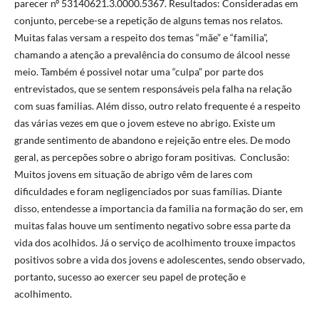
parecer nº 53140621.3.0000.5367. Resultados: Consideradas em
conjunto, percebe-se a repetição de alguns temas nos relatos.
Muitas falas versam a respeito dos temas “mãe” e “familia”,
chamando a atenção a prevalência do consumo de álcool nesse
meio. Também é possivel notar uma “culpa” por parte dos
entrevistados, que se sentem responsáveis pela falha na relação
com suas familias. Além disso, outro relato frequente é a respeito
das várias vezes em que o jovem esteve no abrigo. Existe um
grande sentimento de abandono e rejeição entre eles. De modo
geral, as percepões sobre o abrigo foram positivas. Conclusão:
Muitos jovens em situação de abrigo vêm de lares com
dificuldades e foram negligenciados por suas famílias. Diante
disso, entendesse a importancia da familia na formação do ser, em
muitas falas houve um sentimento negativo sobre essa parte da
vida dos acolhidos. Já o serviço de acolhimento trouxe impactos
positivos sobre a vida dos jovens e adolescentes, sendo observado,
portanto, sucesso ao exercer seu papel de proteção e
acolhimento.