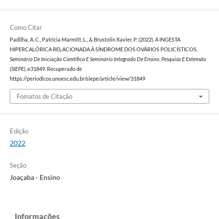
Como Citar
Padilha, A. C., Patricia Marmitt, L., & Brustolin Xavier, P. (2022). A INGESTA
HIPERCALÓRICA RELACIONADA À SÍNDROME DOS OVÁRIOS POLICÍSTICOS.
Seminário De Iniciação Científica E Seminário Integrado De Ensino, Pesquisa E Extensão
(SIEPE)
, e31849. Recuperado de
https://periodicos.unoesc.edu.br/siepe/article/view/31849
Fomatos de Citação
Edição
2022
Seção
Joaçaba - Ensino
Informações