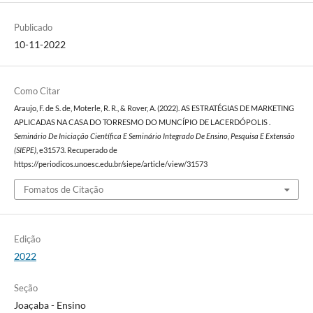
Publicado
10-11-2022
Como Citar
Araujo, F. de S. de, Moterle, R. R., & Rover, A. (2022). AS ESTRATÉGIAS DE MARKETING
APLICADAS NA CASA DO TORRESMO DO MUNCÍPIO DE LACERDÓPOLIS .
Seminário De Iniciação Científica E Seminário Integrado De Ensino, Pesquisa E Extensão
(SIEPE)
, e31573. Recuperado de
https://periodicos.unoesc.edu.br/siepe/article/view/31573
Fomatos de Citação
Edição
2022
Seção
Joaçaba - Ensino