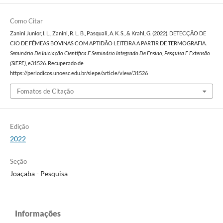
Como Citar
Zanini Junior, I. L., Zanini, R. L. B., Pasquali, A. K. S., & Krahl, G. (2022). DETECÇÃO DE
CIO DE FÊMEAS BOVINAS COM APTIDÃO LEITEIRA A PARTIR DE TERMOGRAFIA.
Seminário De Iniciação Científica E Seminário Integrado De Ensino, Pesquisa E Extensão
(SIEPE)
, e31526. Recuperado de
https://periodicos.unoesc.edu.br/siepe/article/view/31526
Fomatos de Citação
Edição
2022
Seção
Joaçaba - Pesquisa
Informações