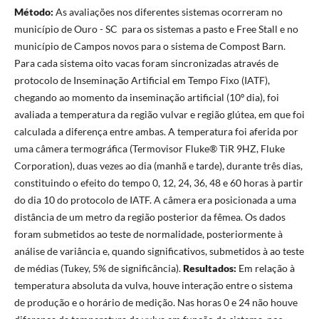
Método:
As avaliações nos diferentes sistemas ocorreram no
município de Ouro - SC para os sistemas a pasto e Free Stall e no
município de Campos novos para o sistema de Compost Barn.
Para cada sistema oito vacas foram sincronizadas através de
protocolo de Inseminação Artificial em Tempo Fixo (IATF),
chegando ao momento da inseminação artificial (10º dia), foi
avaliada a temperatura da região vulvar e região glútea, em que foi
calculada a diferença entre ambas. A temperatura foi aferida por
uma câmera termográfica (Termovisor Fluke® TiR 9HZ, Fluke
Corporation), duas vezes ao dia (manhã e tarde), durante três dias,
constituindo o efeito do tempo 0, 12, 24, 36, 48 e 60 horas à partir
do dia 10 do protocolo de IATF. A câmera era posicionada a uma
distância de um metro da região posterior da fêmea. Os dados
foram submetidos ao teste de normalidade, posteriormente à
análise de variância e, quando significativos, submetidos à ao teste
de médias (Tukey, 5% de significância).
Resultados:
Em relação à
temperatura absoluta da vulva, houve interação entre o sistema
de produção e o horário de medição. Nas horas 0 e 24 não houve