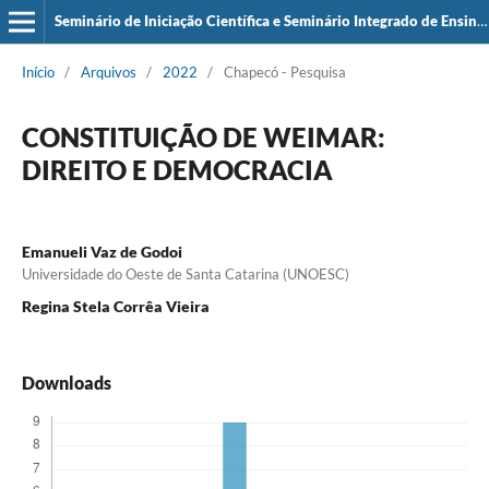
Seminário de Iniciação Científica e Seminário Integrado de Ensino, Pesquisa e Extensão (SIEPE)
Início
/
Arquivos
/
2022
/
Chapecó - Pesquisa
CONSTITUIÇÃO DE WEIMAR:
DIREITO E DEMOCRACIA
Emanueli Vaz de Godoi
Universidade do Oeste de Santa Catarina (UNOESC)
Regina Stela Corrêa Vieira
Downloads