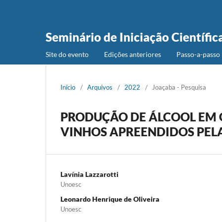
Seminário de Iniciação Científic
Site do evento
Edições anteriores
Passo-a-passo 
Início
/
Arquivos
/
2022
/
Joaçaba - Pesquisa
PRODUÇÃO DE ÁLCOOL EM G
VINHOS APREENDIDOS PELA
Lavínia Lazzarotti
Unoesc
Leonardo Henrique de Oliveira
Unoesc