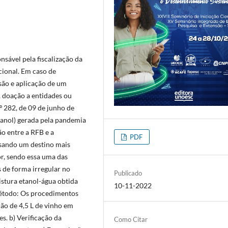
nsável pela fiscalização da
cional. Em caso de
nsão e aplicação de um
, doação a entidades ou
 282, de 09 de junho de
tanol) gerada pela pandemia
o entre a RFB e a
PDF
isando um destino mais
r, sendo essa uma das
 de forma irregular no
Publicado
mistura etanol-água obtida
10-11-2022
Método: Os procedimentos
ão de 4,5 L de vinho em
s. b) Verificação da
Como Citar