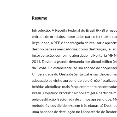
Resumo
Introdução: A Receita Federal do Brasil (RFB) é respo
entrada de produtos importados para o território na
ilegalidade, a RFB é encarregada de realizar a apree
destino para as mercadorias, como destruição, leilão
incorporação, conforme abordado na Portaria MF Nº
2011. Devido a grande demanda por álcool etílico (e
da Covid-19, estabeleceu-se um acordo de cooperaçã
Universidade do Oeste de Santa Catarina (Unoesc) v
adequado ao vinho apreendido pelo órgão fiscalizado
bebidas alcóolicas mais frequentemente encontradas
Brasil. Objetivo: Produzir álcool em gel a partir da 
pela destilação fracionada de vinhos apreendidos. 
metodológicos dividem-se em três etapas: a) Destilaç
uma bancada de destilação no Laboratório de Reatore