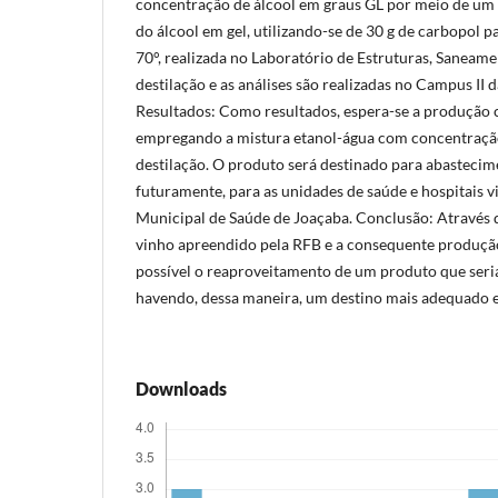
concentração de álcool em graus GL por meio de um
do álcool em gel, utilizando-se de 30 g de carbopol 
70°, realizada no Laboratório de Estruturas, Saneam
destilação e as análises são realizadas no Campus II 
Resultados: Como resultados, espera-se a produção c
empregando a mistura etanol-água com concentração 
destilação. O produto será destinado para abastecim
futuramente, para as unidades de saúde e hospitais v
Municipal de Saúde de Joaçaba. Conclusão: Através d
vinho apreendido pela RFB e a consequente produção 
possível o reaproveitamento de um produto que seria
havendo, dessa maneira, um destino mais adequado e 
Downloads