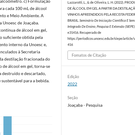
 alcoômetro. c) Formulação
Lazzarotti, L., & de Oliveira, L. H. (2022). PR
para cada 100 mL de álcool
DE ÁLCOOL EM GEL A PARTIR DA DESTILAÇ
VINHOS APREENDIDOS PELA RECEITA FEDE
ento e Meio Ambiente. A
BRASIL.
Seminário De Iniciação Científica E Sem
da Unoesc de Joaçaba.
Integrado De Ensino, Pesquisa E Extensão (SIEPE)
ontínua de álcool em gel,
e31416. Recuperado de
suficiente obtida pela
https://periodicos.unoesc.edu.br/siepe/article
ento interno da Unoesc e,
416
inculados à Secretaria
Fomatos de Citação
a destilação fracionada do
de álcool em gel, torna-se
 destruído e descartado,
Edição
sustentável para a bebida.
2022
Seção
Joaçaba - Pesquisa