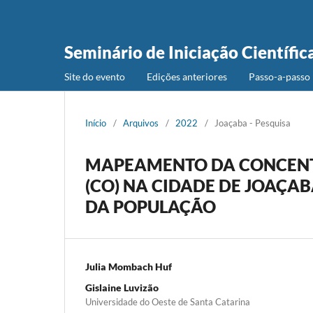
Seminário de Iniciação Científic
Site do evento
Edições anteriores
Passo-a-passo 
Início
/
Arquivos
/
2022
/
Joaçaba - Pesquisa
MAPEAMENTO DA CONCEN
(CO) NA CIDADE DE JOAÇA
DA POPULAÇÃO
Julia Mombach Huf
Gislaine Luvizão
Universidade do Oeste de Santa Catarina