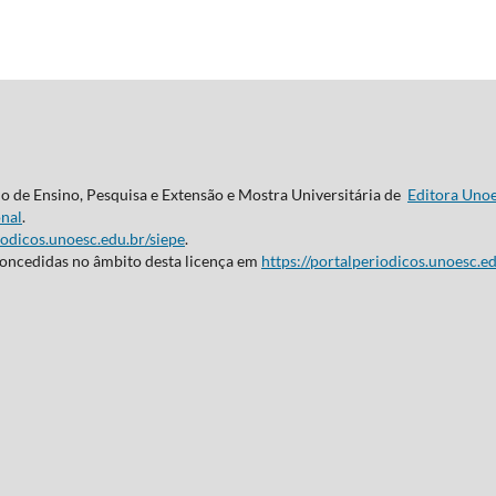
do de Ensino, Pesquisa e Extensão e Mostra Universitária de
Editora Uno
nal
.
iodicos.unoesc.edu.br/siepe
.
concedidas no âmbito desta licença em
https://portalperiodicos.unoesc.ed