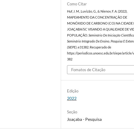
Como Citar
Huf, J. M., Luvizão, G., & Nienov, F. A. (2022).
MAPEAMENTO DA CONCENTRAÇÃO DE
MONÓXIDO DE CARBONO (CO) NA CIDADE 
JOAÇABA/SC VISANDO A QUALIDADE DE VI
POPULAÇÃO.
Seminário De Iniciação Científic
Seminário Integrado De Ensino, Pesquisa E Exten
(SIEPE)
, e31382. Recuperado de
https://periodicos.unoesc.edu.br/siepe/article
382
Fomatos de Citação
Edição
2022
Seção
Joaçaba - Pesquisa