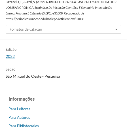
Bazanella, F., & Azzi, V. (2022). AURICULOTERAPIA A LASER NO MANEJO DA DOR
LOMBAR CRÔNICA.
Seminário De Iniciação Científica E Seminário Integrado De
Ensino, Pesquisa E Extensão (SIEPE)
, e31008. Recuperado de
https://periodicos.unoesc.edu.br/siepe/article/view/31008
Fomatos de Citação
Edição
2022
Seção
São Miguel do Oeste - Pesquisa
Informações
Para Leitores
Para Autores
Para Bibliotecários