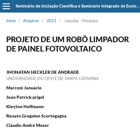
Seminário de Iniciação Científica e Seminário Integrado de Ensino, Pesquisa e Extensão (SIEPE)
Início
/
Arquivos
/
2021
/
Joaçaba - Pesquisa
PROJETO DE UM ROBÔ LIMPADOR
DE PAINEL FOTOVOLTAICO
JHONATAN HECKLER DE ANDRADE
UNIVERSIDADE DO OESTE DE SANTA CATARINA
Marconi Januário
Jean Patrick prigol
Kleyton Hoffmann
Renato Gregolon Scortegagna
Cláudio André Mozer