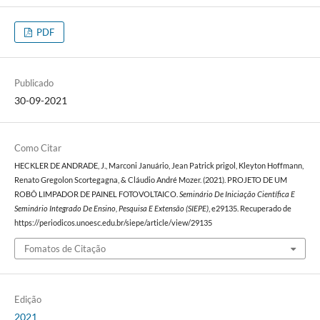
PDF
Publicado
30-09-2021
Como Citar
HECKLER DE ANDRADE, J., Marconi Januário, Jean Patrick prigol, Kleyton Hoffmann,
Renato Gregolon Scortegagna, & Cláudio André Mozer. (2021). PROJETO DE UM
ROBÔ LIMPADOR DE PAINEL FOTOVOLTAICO.
Seminário De Iniciação Científica E
Seminário Integrado De Ensino, Pesquisa E Extensão (SIEPE)
, e29135. Recuperado de
https://periodicos.unoesc.edu.br/siepe/article/view/29135
Fomatos de Citação
Edição
2021