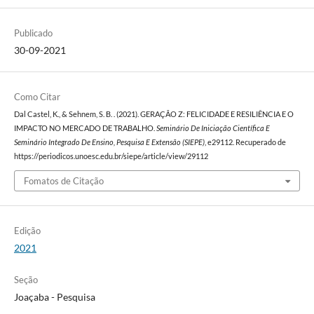
Publicado
30-09-2021
Como Citar
Dal Castel, K., & Sehnem, S. B. . (2021). GERAÇÃO Z: FELICIDADE E RESILIÊNCIA E O
IMPACTO NO MERCADO DE TRABALHO.
Seminário De Iniciação Científica E
Seminário Integrado De Ensino, Pesquisa E Extensão (SIEPE)
, e29112. Recuperado de
https://periodicos.unoesc.edu.br/siepe/article/view/29112
Fomatos de Citação
Edição
2021
Seção
Joaçaba - Pesquisa