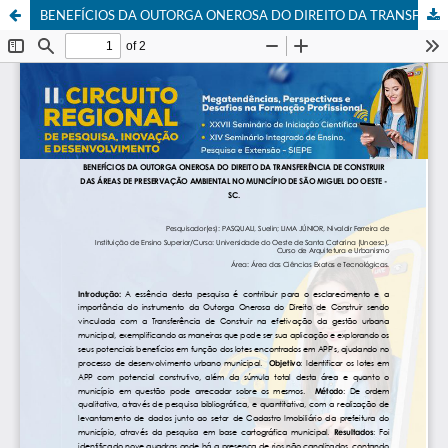
BENEFÍCIOS DA OUTORGA ONEROSA DO DIREITO DA TRANSFERÊNCIA DE CONSTRUIR DAS ÁREAS DE PRESERVAÇÃO AMBIENTAL NO MUNICÍPIO DE SÃO MIGUEL DO OESTE - SC