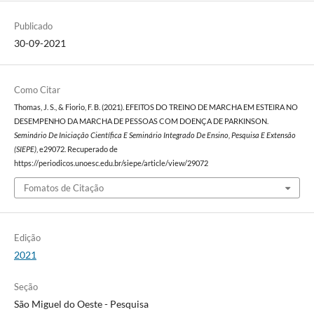
Publicado
30-09-2021
Como Citar
Thomas, J. S., & Fiorio, F. B. (2021). EFEITOS DO TREINO DE MARCHA EM ESTEIRA NO
DESEMPENHO DA MARCHA DE PESSOAS COM DOENÇA DE PARKINSON.
Seminário De Iniciação Científica E Seminário Integrado De Ensino, Pesquisa E Extensão
(SIEPE)
, e29072. Recuperado de
https://periodicos.unoesc.edu.br/siepe/article/view/29072
Fomatos de Citação
Edição
2021
Seção
São Miguel do Oeste - Pesquisa