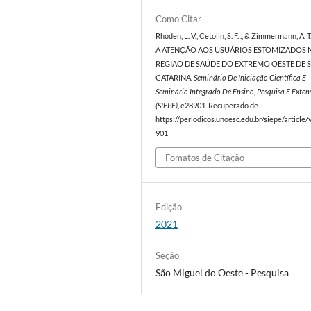
Como Citar
Rhoden, L. V., Cetolin, S. F. ., & Zimmermann, A. T
A ATENÇÃO AOS USUÁRIOS ESTOMIZADOS 
REGIÃO DE SAÚDE DO EXTREMO OESTE DE 
CATARINA.
Seminário De Iniciação Científica E
Seminário Integrado De Ensino, Pesquisa E Exten
(SIEPE)
, e28901. Recuperado de
https://periodicos.unoesc.edu.br/siepe/article
901
Fomatos de Citação
Edição
2021
Seção
São Miguel do Oeste - Pesquisa