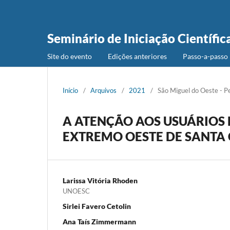
Seminário de Iniciação Científic
Site do evento
Edições anteriores
Passo-a-passo 
Início
/
Arquivos
/
2021
/
São Miguel do Oeste - P
A ATENÇÃO AOS USUÁRIOS
EXTREMO OESTE DE SANTA
Larissa Vitória Rhoden
UNOESC
Sirlei Favero Cetolin
Ana Taís Zimmermann