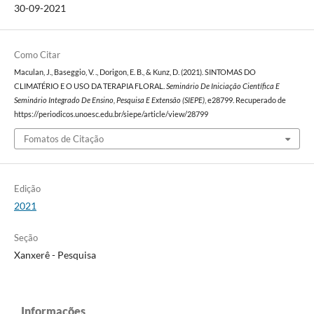
30-09-2021
Como Citar
Maculan, J., Baseggio, V. ., Dorigon, E. B., & Kunz, D. (2021). SINTOMAS DO
CLIMATÉRIO E O USO DA TERAPIA FLORAL.
Seminário De Iniciação Científica E
Seminário Integrado De Ensino, Pesquisa E Extensão (SIEPE)
, e28799. Recuperado de
https://periodicos.unoesc.edu.br/siepe/article/view/28799
Fomatos de Citação
Edição
2021
Seção
Xanxerê - Pesquisa
Informações