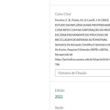
Como Citar
Ferreira, C. B., Foiato, M., & Carelli, J. M. (2021).
ESTUDO DA INFLUÊNCIA NAS PROPRIEDAD
CONCRETO COM INCORPORAÇÃO DO RES
ESCÓRIA PROVENIENTE DO PROCESSO DE
RECICLAGEM DE BATERIAS AUTOMOTIVAS.
Seminário De Iniciação Científica E Seminário I
De Ensino, Pesquisa E Extensão (SIEPE)
, e28766.
Recuperado de
https://periodicos.unoesc.edu.br/siepe/article
766
Fomatos de Citação
Edição
2021
Seção