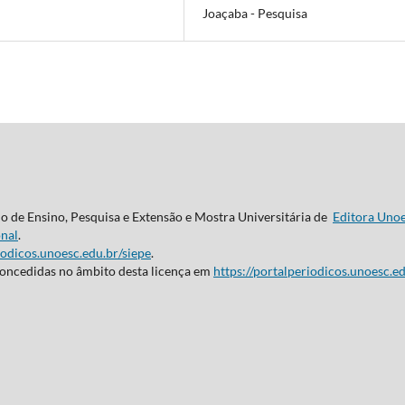
Joaçaba - Pesquisa
do de Ensino, Pesquisa e Extensão e Mostra Universitária de
Editora Uno
nal
.
iodicos.unoesc.edu.br/siepe
.
concedidas no âmbito desta licença em
https://portalperiodicos.unoesc.ed