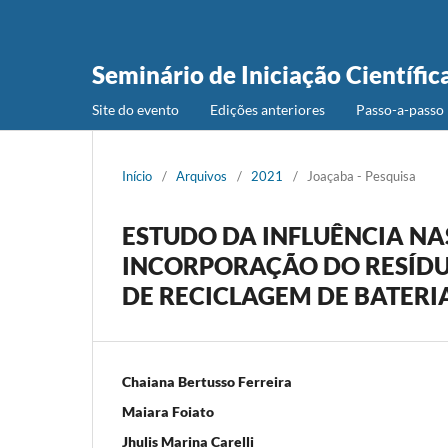
Seminário de Iniciação Científic
Site do evento
Edições anteriores
Passo-a-passo 
Início
/
Arquivos
/
2021
/
Joaçaba - Pesquisa
ESTUDO DA INFLUÊNCIA N
INCORPORAÇÃO DO RESÍDU
DE RECICLAGEM DE BATER
Chaiana Bertusso Ferreira
Maiara Foiato
Jhulis Marina Carelli