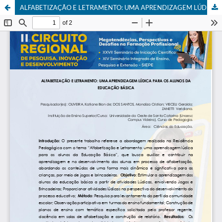
ALFABETIZAÇÃO E LETRAMENTO: UMA APRENDIZAGEM LÚDICA PARA OS ALUNOS DA EDUCAÇÃO BÁSICA