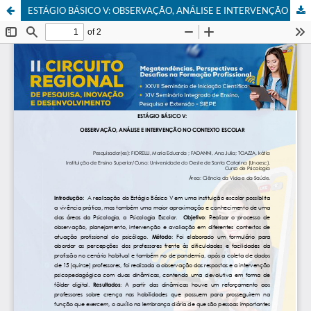
ESTÁGIO BÁSICO V: OBSERVAÇÃO, ANÁLISE E INTERVENÇÃO NO CONTEXTO ESCOLAR