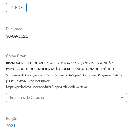
PDF
Publicado
30-09-2021
Como Citar
BRANDALIZE, B. L., DE PAULA, M. H. P., & TOAZZA, K. (2021). INTERVENÇÃO
PSICOSSOCIAL DE SENSIBILIZAÇÃO SOBRE PESSOAS COM DEFICIÊNCIA.
Seminário De Iniciação Científica E Seminário Integrado De Ensino, Pesquisa E Extensão
(SIEPE)
, e28540. Recuperado de
https://periodicos.unoesc.edu.br/siepe/article/view/28540
Fomatos de Citação
Edição
2021