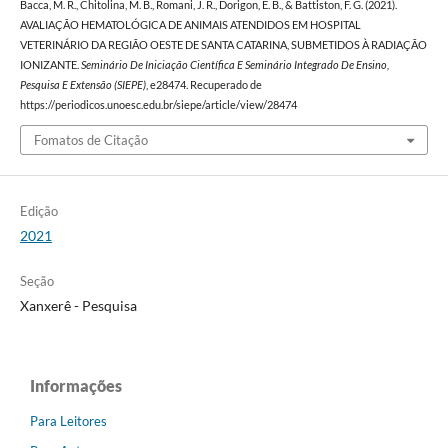
Bacca, M. R., Chitolina, M. B., Romani, J. R., Dorigon, E. B., & Battiston, F. G. (2021).
AVALIAÇÃO HEMATOLÓGICA DE ANIMAIS ATENDIDOS EM HOSPITAL
VETERINÁRIO DA REGIÃO OESTE DE SANTA CATARINA, SUBMETIDOS À RADIAÇÃO
IONIZANTE.
Seminário De Iniciação Científica E Seminário Integrado De Ensino,
Pesquisa E Extensão (SIEPE)
, e28474. Recuperado de
https://periodicos.unoesc.edu.br/siepe/article/view/28474
Fomatos de Citação
Edição
2021
Seção
Xanxerê - Pesquisa
Informações
Para Leitores