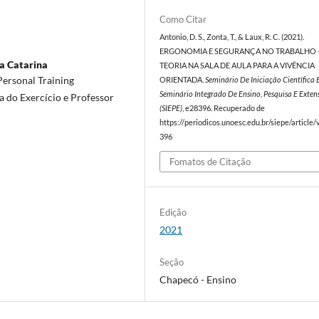
Como Citar
Antonio, D. S., Zonta, T., & Laux, R. C. (2021).
ERGONOMIA E SEGURANÇA NO TRABALHO -
a Catarina
TEORIA NA SALA DE AULA PARA A VIVÊNCIA
Personal Training
ORIENTADA.
Seminário De Iniciação Científica 
Seminário Integrado De Ensino, Pesquisa E Exten
 do Exercício e Professor
(SIEPE)
, e28396. Recuperado de
https://periodicos.unoesc.edu.br/siepe/article
396
Fomatos de Citação
Edição
2021
Seção
Chapecó - Ensino