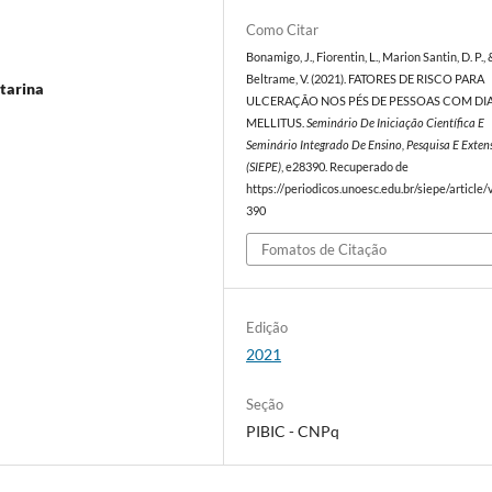
Como Citar
Bonamigo, J., Fiorentin, L., Marion Santin, D. P., 
Beltrame, V. (2021). FATORES DE RISCO PARA
atarina
ULCERAÇÃO NOS PÉS DE PESSOAS COM DI
MELLITUS.
Seminário De Iniciação Científica E
Seminário Integrado De Ensino, Pesquisa E Exten
(SIEPE)
, e28390. Recuperado de
https://periodicos.unoesc.edu.br/siepe/article
390
Fomatos de Citação
Edição
2021
Seção
PIBIC - CNPq