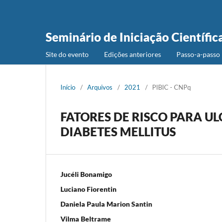
Seminário de Iniciação Científic
Site do evento
Edições anteriores
Passo-a-passo 
Início
/
Arquivos
/
2021
/
PIBIC - CNPq
FATORES DE RISCO PARA U
DIABETES MELLITUS
Jucéli Bonamigo
Luciano Fiorentin
Daniela Paula Marion Santin
Vilma Beltrame