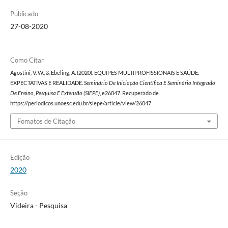
Publicado
27-08-2020
Como Citar
Agostini, V. W., & Ebeling, A. (2020). EQUIPES MULTIPROFISSIONAIS E SAÚDE:
EXPECTATIVAS E REALIDADE.
Seminário De Iniciação Científica E Seminário Integrado
De Ensino, Pesquisa E Extensão (SIEPE)
, e26047. Recuperado de
https://periodicos.unoesc.edu.br/siepe/article/view/26047
Fomatos de Citação
Edição
2020
Seção
Videira - Pesquisa