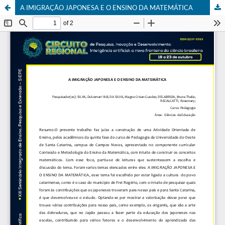
A IMIGRAÇÃO JAPONESA E O ENSINO DA MATEMÁTICA