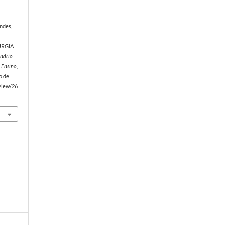
andes,
URGIA
nário
 Ensino,
o de
/view/26