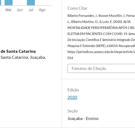
Como Citar
Ribeiro Fernandes, J., Rosset Mocellin, J., Fern
L., Ribeiro Martins, O., & Lutz, E. (2020). ALTA
MORTALIDADE PERIOPERATÓRIA APÓS CIR
ELETIVA EM PACIENTES COM COVID-19.
Semi
De Iniciação Científica E Seminário Integrado De
Pesquisa E Extensão (SIEPE)
, e26014. Recuperad
 de Santa Catarina
https://periodicos.unoesc.edu.br/siepe/article
Santa Catarina, Joaçaba,
014
Fomatos de Citação
Edição
2020
Seção
Joaçaba - Ensino