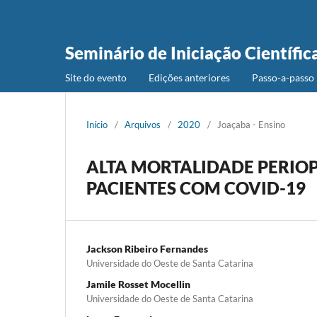
Seminário de Iniciação Científic
Site do evento
Edições anteriores
Passo-a-passo 
Início
/
Arquivos
/
2020
/
Joaçaba - Ensino
ALTA MORTALIDADE PERIOP
PACIENTES COM COVID-19
Jackson Ribeiro Fernandes
Universidade do Oeste de Santa Catarina
Jamile Rosset Mocellin
Universidade do Oeste de Santa Catarina