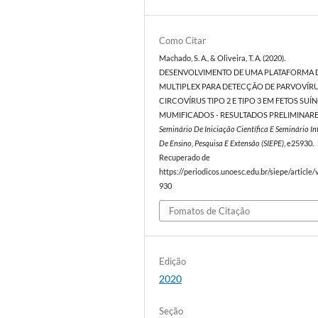
Como Citar
Machado, S. A., & Oliveira, T. A. (2020).
DESENVOLVIMENTO DE UMA PLATAFORMA 
MULTIPLEX PARA DETECÇÃO DE PARVOVÍRU
CIRCOVÍRUS TIPO 2 E TIPO 3 EM FETOS SUÍ
MUMIFICADOS - RESULTADOS PRELIMINARE
Seminário De Iniciação Científica E Seminário I
De Ensino, Pesquisa E Extensão (SIEPE)
, e25930.
Recuperado de
https://periodicos.unoesc.edu.br/siepe/article
930
Fomatos de Citação
Edição
2020
Seção