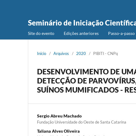
Seminário de Iniciação Científic
Site do evento
Edições anteriores
Passo-a-passo 
Início
/
Arquivos
/
2020
/
PIBITI - CNPq
DESENVOLVIMENTO DE UMA
DETECÇÃO DE PARVOVÍRUS, 
SUÍNOS MUMIFICADOS - RE
Sergio Abreu Machado
Fundação Universidade do Oeste de Santa Catarina
Taliana Alves Oliveira