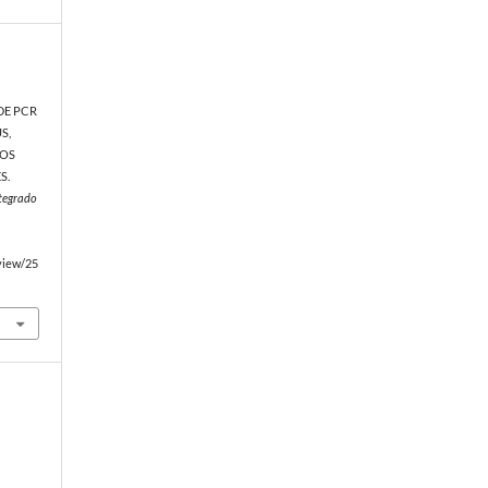
DE PCR
S,
NOS
S.
ntegrado
/view/25