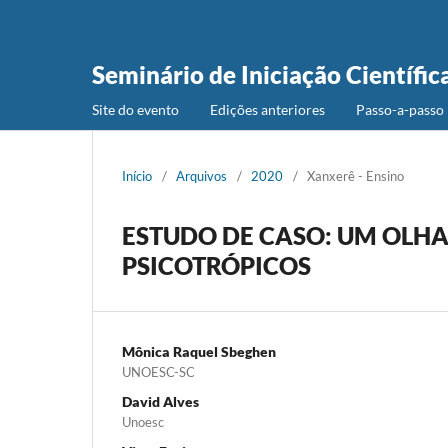
Seminário de Iniciação Científic
Site do evento
Edições anteriores
Passo-a-passo 
Início
/
Arquivos
/
2020
/
Xanxerê - Ensino
ESTUDO DE CASO: UM OLHA
PSICOTRÓPICOS
Mônica Raquel Sbeghen
UNOESC-SC
David Alves
Unoesc