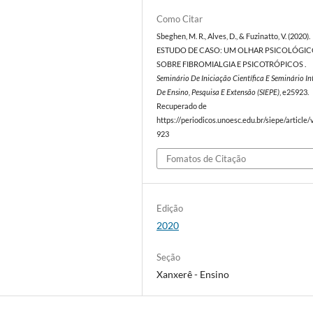
Como Citar
Sbeghen, M. R., Alves, D., & Fuzinatto, V. (2020).
ESTUDO DE CASO: UM OLHAR PSICOLÓGI
SOBRE FIBROMIALGIA E PSICOTRÓPICOS .
Seminário De Iniciação Científica E Seminário I
De Ensino, Pesquisa E Extensão (SIEPE)
, e25923.
Recuperado de
https://periodicos.unoesc.edu.br/siepe/article
923
Fomatos de Citação
Edição
2020
Seção
Xanxerê - Ensino