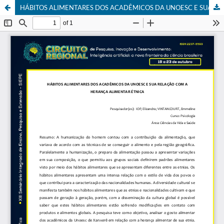
HÁBITOS ALIMENTARES DOS ACADÊMICOS DA UNOESC E SUA RELAÇÃO COM A HERANÇA ALIMENTAR ÉTNICA