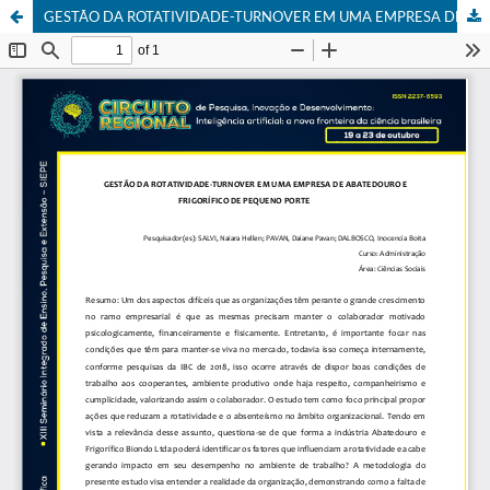
GESTÃO DA ROTATIVIDADE-TURNOVER EM UMA EMPRESA DE ABATEDOURO E FRIGORÍFICO DE PEQUENO PORTE