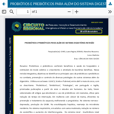
PROBIÓTIOS E PREBIÓTICOS PARA ALÉM DO SISTEMA DIGESTÓRIO: REVISÃO