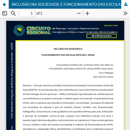
INCLUSÃO NA SOCIEDADE E FUNCIONAMENTO DAS ESCOLAS ESPECIAIS / APAES