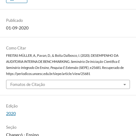
Publicado
01-09-2020
Como Citar
FREITAS MÜLLER, A., Pavan, D., & Boita Dalbosco, I. (2020). DESEMPENHO DA
AUDITORIA INTERNA DE BENCHMARKING.
Seminário De Iniciação Científica E
Seminário Integrado De Ensino, Pesquisa E Extensão (SIEPE)
, e25681. Recuperado de
https://periodicos.unoesc.edu.br/siepe/article/view/25681
Fomatos de Citação
Edição
2020
Seção
Chapecó - Ensino