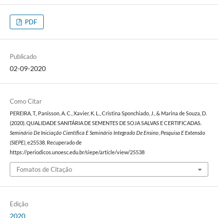
PDF
Publicado
02-09-2020
Como Citar
PEREIRA, T., Panisson, A. C., Xavier, K. L., Cristina Sponchiado, J., & Marina de Souza, D.
(2020). QUALIDADE SANITÁRIA DE SEMENTES DE SOJA SALVAS E CERTIFICADAS.
Seminário De Iniciação Científica E Seminário Integrado De Ensino, Pesquisa E Extensão
(SIEPE)
, e25538. Recuperado de
https://periodicos.unoesc.edu.br/siepe/article/view/25538
Fomatos de Citação
Edição
2020