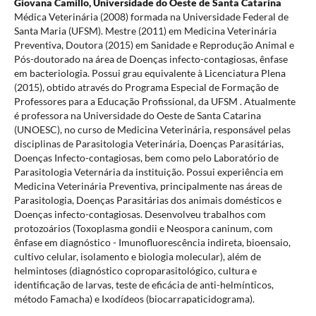
Giovana Camillo,
Universidade do Oeste de Santa Catarina
Médica Veterinária (2008) formada na Universidade Federal de
Santa Maria (UFSM). Mestre (2011) em Medicina Veterinária
Preventiva, Doutora (2015) em Sanidade e Reprodução Animal e
Pós-doutorado na área de Doenças infecto-contagiosas, ênfase
em bacteriologia. Possui grau equivalente à Licenciatura Plena
(2015), obtido através do Programa Especial de Formação de
Professores para a Educação Profissional, da UFSM . Atualmente
é professora na Universidade do Oeste de Santa Catarina
(UNOESC), no curso de Medicina Veterinária, responsável pelas
disciplinas de Parasitologia Veterinária, Doenças Parasitárias,
Doenças Infecto-contagiosas, bem como pelo Laboratório de
Parasitologia Veternária da instituição. Possui experiência em
Medicina Veterinária Preventiva, principalmente nas áreas de
Parasitologia, Doenças Parasitárias dos animais domésticos e
Doenças infecto-contagiosas. Desenvolveu trabalhos com
protozoários (Toxoplasma gondii e Neospora caninum, com
ênfase em diagnóstico - Imunofluorescência indireta, bioensaio,
cultivo celular, isolamento e biologia molecular), além de
helmintoses (diagnóstico coproparasitológico, cultura e
identificação de larvas, teste de eficácia de anti-helmínticos,
método Famacha) e Ixodídeos (biocarrapaticidograma).