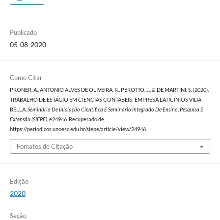
Publicado
05-08-2020
Como Citar
PRONER, A., ANTONIO ALVES DE OLIVEIRA, R., PEROTTO, J., & DE MARTINI, S. (2020).
TRABALHO DE ESTÁGIO EM CIÊNCIAS CONTÁBEIS: EMPRESA LATICÍNIOS VIDA
BELLA.
Seminário De Iniciação Científica E Seminário Integrado De Ensino, Pesquisa E
Extensão (SIEPE)
, e24946. Recuperado de
https://periodicos.unoesc.edu.br/siepe/article/view/24946
Fomatos de Citação
Edição
2020
Seção