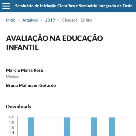
Seminário de Iniciação Científica e Seminário Integrado de Ensino, Pesquisa e Extensão (SIEPE)
Início
/
Arquivos
/
2019
/
Chapecó - Ensino
AVALIAÇÃO NA EDUCAÇÃO
INFANTIL
Marcia Maria Rosa
Unoesc
Bruna Mallmann Gotardo
Downloads