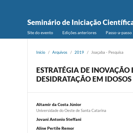
Seminário de Iniciação Científic
Site do evento
Edições anteriores
Passo-a-passo 
Início
/
Arquivos
/
2019
/
Joaçaba - Pesquisa
ESTRATÉGIA DE INOVAÇÃO
DESIDRATAÇÃO EM IDOSOS
Altamir da Costa Júnior
Universidade do Oeste de Santa Catarina
Jovani Antonio Steffani
Aline Pertile Remor