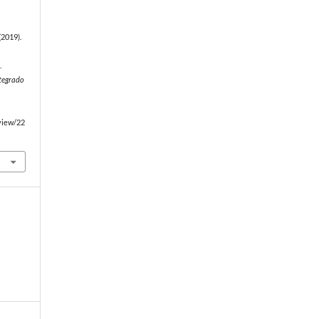
 (2019).
.
ntegrado
/view/22