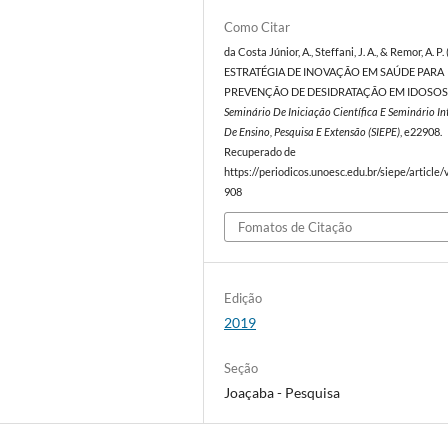
Como Citar
da Costa Júnior, A., Steffani, J. A., & Remor, A. P.
ESTRATÉGIA DE INOVAÇÃO EM SAÚDE PARA
PREVENÇÃO DE DESIDRATAÇÃO EM IDOSOS
Seminário De Iniciação Científica E Seminário I
De Ensino, Pesquisa E Extensão (SIEPE)
, e22908.
Recuperado de
https://periodicos.unoesc.edu.br/siepe/article
908
Fomatos de Citação
Edição
2019
Seção
Joaçaba - Pesquisa