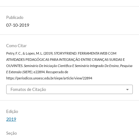
Publicado
07-10-2019
Como Citar
Petry, F. C., & Lopes, M. L. (2019). STORYFRIEND: FERRAMENTA WEB COM
ATIVIDADES PEDAGÓGICAS PARA INTEGRAÇÃO ENTRE CRIANÇAS SURDAS E
OUVINTES.
Seminário De Iniciação Científica E Seminário Integrado De Ensino, Pesquisa
E Extensão (SIEPE)
, e22894. Recuperado de
https://periodicos.unoesc.edu.br/siepe/article/view/22894
Fomatos de Citação
Edição
2019
Seção