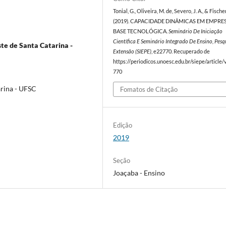
Tonial, G., Oliveira, M. de, Severo, J. A., & Fischer,
(2019). CAPACIDADE DINÂMICAS EM EMPRE
BASE TECNOLÓGICA.
Seminário De Iniciação
Científica E Seminário Integrado De Ensino, Pesq
te de Santa Catarina -
Extensão (SIEPE)
, e22770. Recuperado de
https://periodicos.unoesc.edu.br/siepe/article
770
arina - UFSC
Fomatos de Citação
Edição
2019
Seção
Joaçaba - Ensino