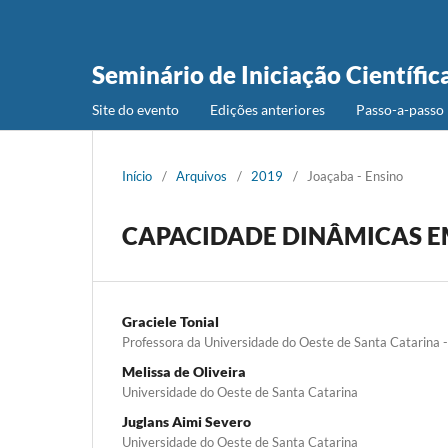
Seminário de Iniciação Científic
Site do evento
Edições anteriores
Passo-a-passo 
Início
/
Arquivos
/
2019
/
Joaçaba - Ensino
CAPACIDADE DINÂMICAS E
Graciele Tonial
Professora da Universidade do Oeste de Santa Catarin
Melissa de Oliveira
Universidade do Oeste de Santa Catarina
Juglans Aimi Severo
Universidade do Oeste de Santa Catarina