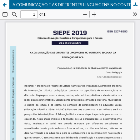
A COMUNICAÇÃO E AS DIFERENTES LINGUAGENS NO CONTEXTO ESCOLAR DA EDUCAÇÃO BÁSICA.