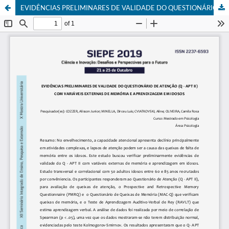
EVIDÊNCIAS PRELIMINARES DE VALIDADE DO QUESTIONÁRIO DE ATENÇÃO (Q - APT II) COM VARIÁVEIS EXTERNAS DE MEMÓRIA E APRENDIZAGEM EM IDOSOS