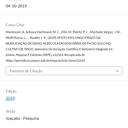
04-10-2019
Como Citar
Mantovani, A., Anhaya Hachmann, M. C., Zilio, M., Ebertz, P. J. ., Machado Vargas, J. M. .,
Wolff Rossa, L., … Rauber, L. P. . (2019). EFEITO EM LONGO PRAZO DA
REAPLICAÇÃO DE GESSO AGRÍCOLA EM DOIS NÍVEIS DE PH DO SOLO NO
CULTIVO DE TRIGO.
Seminário De Iniciação Científica E Seminário Integrado De
Ensino, Pesquisa E Extensão (SIEPE)
, e22163. Recuperado de
https://periodicos.unoesc.edu.br/siepe/article/view/22163
Fomatos de Citação
Edição
2019
Seção
Joaçaba - Pesquisa