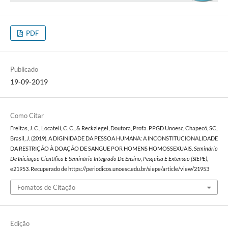
PDF
Publicado
19-09-2019
Como Citar
Freitas, J. C., Locateli, C. C., & Reckziegel, Doutora, Profa. PPGD Unoesc, Chapecó, SC,
Brasil, J. (2019). A DIGINIDADE DA PESSOA HUMANA: A INCONSTITUCIONALIDADE
DA RESTRIÇÃO À DOAÇÃO DE SANGUE POR HOMENS HOMOSSEXUAIS.
Seminário
De Iniciação Científica E Seminário Integrado De Ensino, Pesquisa E Extensão (SIEPE)
,
e21953. Recuperado de https://periodicos.unoesc.edu.br/siepe/article/view/21953
Fomatos de Citação
Edição