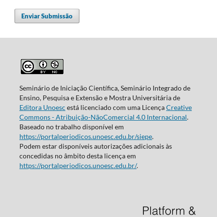
Enviar Submissão
Seminário de Iniciação Científica, Seminário Integrado de
Ensino, Pesquisa e Extensão e Mostra Universitária de
Editora Unoesc
está licenciado com uma Licença
Creative
Commons - Atribuição-NãoComercial 4.0 Internacional
.
Baseado no trabalho disponível em
https://portalperiodicos.unoesc.edu.br/siepe
.
Podem estar disponíveis autorizações adicionais às
concedidas no âmbito desta licença em
https://portalperiodicos.unoesc.edu.br/
.