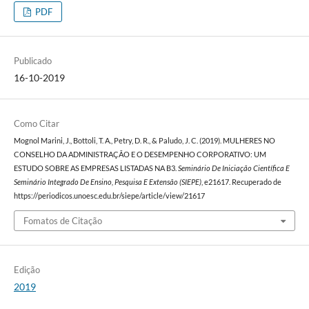
PDF
Publicado
16-10-2019
Como Citar
Mognol Marini, J., Bottoli, T. A., Petry, D. R., & Paludo, J. C. (2019). MULHERES NO
CONSELHO DA ADMINISTRAÇÃO E O DESEMPENHO CORPORATIVO: UM
ESTUDO SOBRE AS EMPRESAS LISTADAS NA B3.
Seminário De Iniciação Científica E
Seminário Integrado De Ensino, Pesquisa E Extensão (SIEPE)
, e21617. Recuperado de
https://periodicos.unoesc.edu.br/siepe/article/view/21617
Fomatos de Citação
Edição
2019