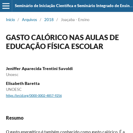
Seminário de Iniciação Científica e Seminário Integrado de Ensino, Pesquisa e Extensão (SIEPE)
Início
/
Arquivos
/
2018
/
Joaçaba - Ensino
GASTO CALÓRICO NAS AULAS DE
EDUCAÇÃO FÍSICA ESCOLAR
Jeniffer Aparecida Trentini Savoldi
Unoesc
Elisabeth Baretta
UNOESC
https://orcid.org/0000-0002-4857-9256
Resumo
O gasto energético é também conhecido como gasto calórico. É a